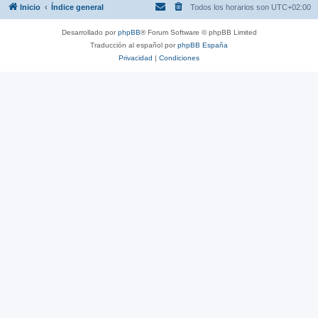
Inicio
Índice general
Todos los horarios son
UTC+02:00
Desarrollado por
phpBB
® Forum Software © phpBB Limited
Traducción al español por
phpBB España
Privacidad
|
Condiciones