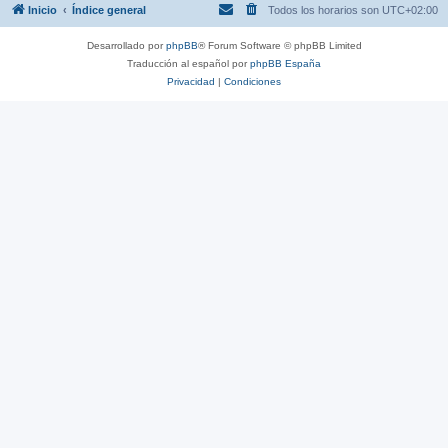
Inicio
Índice general
Todos los horarios son
UTC+02:00
Desarrollado por
phpBB
® Forum Software © phpBB Limited
Traducción al español por
phpBB España
Privacidad
|
Condiciones