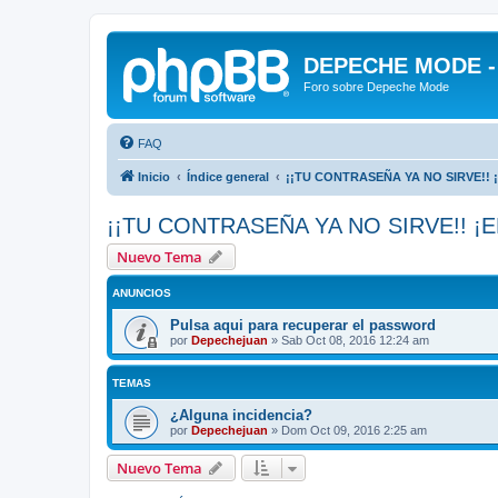
DEPECHE MODE - f
Foro sobre Depeche Mode
FAQ
Inicio
Índice general
¡¡TU CONTRASEÑA YA NO SIRVE!! 
¡¡TU CONTRASEÑA YA NO SIRVE!! ¡E
Nuevo Tema
ANUNCIOS
Pulsa aqui para recuperar el password
por
Depechejuan
»
Sab Oct 08, 2016 12:24 am
TEMAS
¿Alguna incidencia?
por
Depechejuan
»
Dom Oct 09, 2016 2:25 am
Nuevo Tema