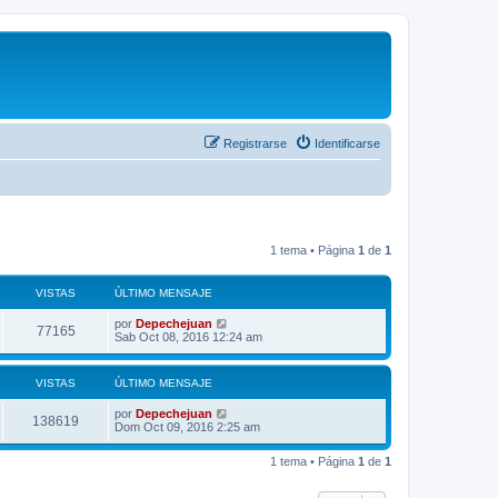
Registrarse
Identificarse
1 tema • Página
1
de
1
VISTAS
ÚLTIMO MENSAJE
por
Depechejuan
77165
Sab Oct 08, 2016 12:24 am
VISTAS
ÚLTIMO MENSAJE
por
Depechejuan
138619
Dom Oct 09, 2016 2:25 am
1 tema • Página
1
de
1