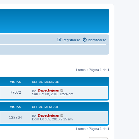
Registrarse
Identificarse
1 tema • Página
1
de
1
VISTAS
ÚLTIMO MENSAJE
por
Depechejuan
77072
Sab Oct 08, 2016 12:24 am
VISTAS
ÚLTIMO MENSAJE
por
Depechejuan
138364
Dom Oct 09, 2016 2:25 am
1 tema • Página
1
de
1