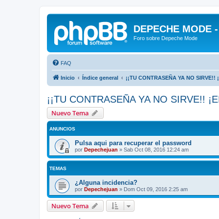
DEPECHE MODE - f
Foro sobre Depeche Mode
FAQ
Inicio
Índice general
¡¡TU CONTRASEÑA YA NO SIRVE!! 
¡¡TU CONTRASEÑA YA NO SIRVE!! ¡E
Nuevo Tema
ANUNCIOS
Pulsa aqui para recuperar el password
por
Depechejuan
»
Sab Oct 08, 2016 12:24 am
TEMAS
¿Alguna incidencia?
por
Depechejuan
»
Dom Oct 09, 2016 2:25 am
Nuevo Tema