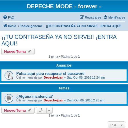
DEPECHE MODE - forever -
FAQ
Registrarse
Identificarse
Inicio
Índice general
¡¡TU CONTRASEÑA YA NO SIRVE!! ¡ENTRA AQUI!
¡¡TU CONTRASEÑA YA NO SIRVE!! ¡ENTRA
AQUI!
Nuevo Tema
1 tema • Página
1
de
1
Anuncios
Pulsa aqui para recuperar el password
Último mensaje por
Depechejuan
«
Sab Oct 08, 2016 12:24 am
Temas
¿Alguna incidencia?
Último mensaje por
Depechejuan
«
Dom Oct 09, 2016 2:25 am
Nuevo Tema
1 tema • Página
1
de
1
Ir a