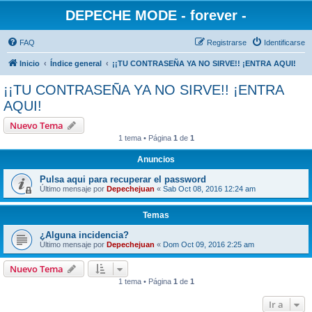
DEPECHE MODE - forever -
FAQ
Registrarse
Identificarse
Inicio
Índice general
¡¡TU CONTRASEÑA YA NO SIRVE!! ¡ENTRA AQUI!
¡¡TU CONTRASEÑA YA NO SIRVE!! ¡ENTRA
AQUI!
Nuevo Tema
1 tema • Página
1
de
1
Anuncios
Pulsa aqui para recuperar el password
Último mensaje por
Depechejuan
«
Sab Oct 08, 2016 12:24 am
Temas
¿Alguna incidencia?
Último mensaje por
Depechejuan
«
Dom Oct 09, 2016 2:25 am
Nuevo Tema
1 tema • Página
1
de
1
Ir a