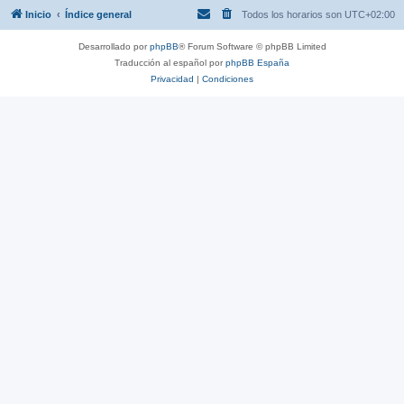
Inicio
Índice general
Todos los horarios son
UTC+02:00
Desarrollado por
phpBB
® Forum Software © phpBB Limited
Traducción al español por
phpBB España
Privacidad
|
Condiciones