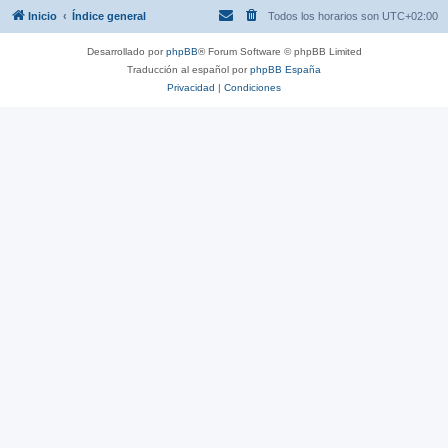
Inicio
Índice general
Todos los horarios son
UTC+02:00
Desarrollado por
phpBB
® Forum Software © phpBB Limited
Traducción al español por
phpBB España
Privacidad
|
Condiciones