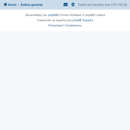
Inicio
Índice general
Todos los horarios son
UTC+02:00
Desarrollado por
phpBB
® Forum Software © phpBB Limited
Traducción al español por
phpBB España
Privacidad
|
Condiciones