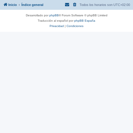
Inicio
Índice general
Todos los horarios son
UTC+02:00
Desarrollado por
phpBB
® Forum Software © phpBB Limited
Traducción al español por
phpBB España
Privacidad
|
Condiciones