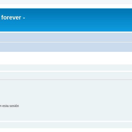
orever -
n esta sesión