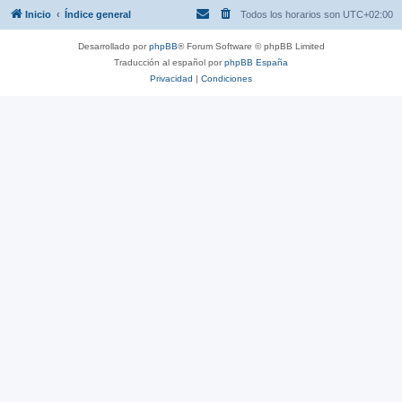
Inicio
Índice general
Todos los horarios son
UTC+02:00
Desarrollado por
phpBB
® Forum Software © phpBB Limited
Traducción al español por
phpBB España
Privacidad
|
Condiciones