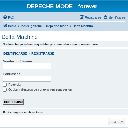
DEPECHE MODE - forever -
FAQ
Registrarse
Identificarse
Inicio
Índice general
Depeche Mode
Delta Machine
Delta Machine
No tiene los permisos requeridos para ver o leer temas en este foro.
IDENTIFICARSE
•
REGISTRARSE
Nombre de Usuario:
Contraseña:
Recordar
Ocultar mi estado de conexión en esta sesión
Está categoría no tiene foros.
Ir a