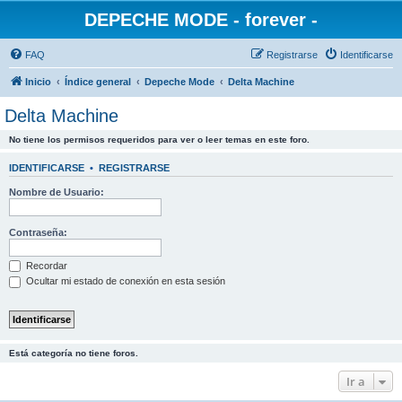
DEPECHE MODE - forever -
FAQ
Registrarse
Identificarse
Inicio
Índice general
Depeche Mode
Delta Machine
Delta Machine
No tiene los permisos requeridos para ver o leer temas en este foro.
IDENTIFICARSE
•
REGISTRARSE
Nombre de Usuario:
Contraseña:
Recordar
Ocultar mi estado de conexión en esta sesión
Está categoría no tiene foros.
Ir a