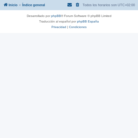
Inicio
Índice general
Todos los horarios son
UTC+02:00
Desarrollado por
phpBB
® Forum Software © phpBB Limited
Traducción al español por
phpBB España
Privacidad
|
Condiciones