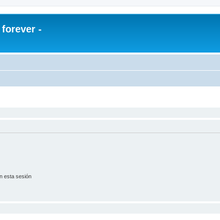
orever -
n esta sesión