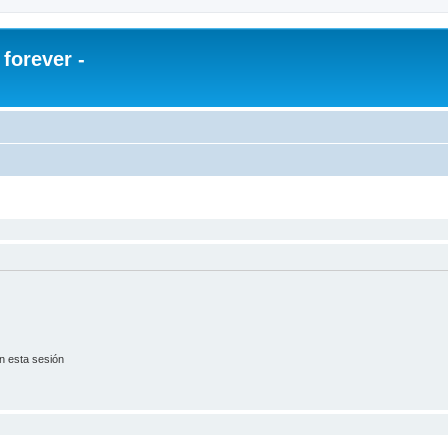
orever -
n esta sesión