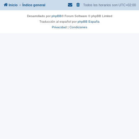
Inicio
Índice general
Todos los horarios son
UTC+02:00
Desarrollado por
phpBB
® Forum Software © phpBB Limited
Traducción al español por
phpBB España
Privacidad
|
Condiciones