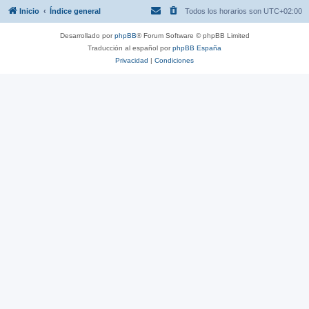
Inicio
Índice general
Todos los horarios son
UTC+02:00
Desarrollado por
phpBB
® Forum Software © phpBB Limited
Traducción al español por
phpBB España
Privacidad
|
Condiciones