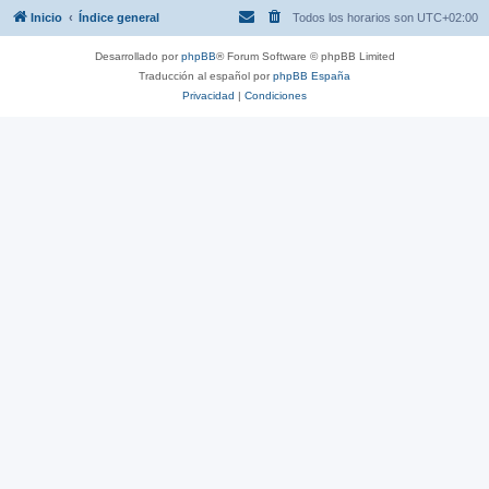
Inicio
Índice general
Todos los horarios son
UTC+02:00
Desarrollado por
phpBB
® Forum Software © phpBB Limited
Traducción al español por
phpBB España
Privacidad
|
Condiciones