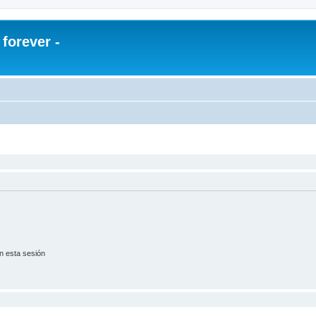
orever -
n esta sesión