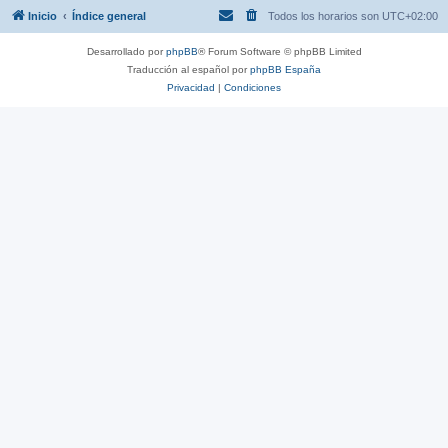
Inicio
Índice general
Todos los horarios son
UTC+02:00
Desarrollado por
phpBB
® Forum Software © phpBB Limited
Traducción al español por
phpBB España
Privacidad
|
Condiciones