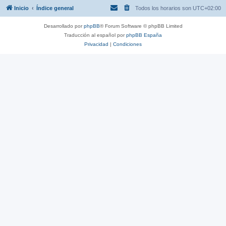
Inicio
Índice general
Todos los horarios son
UTC+02:00
Desarrollado por
phpBB
® Forum Software © phpBB Limited
Traducción al español por
phpBB España
Privacidad
|
Condiciones