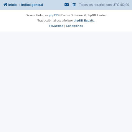
Inicio
Índice general
Todos los horarios son
UTC+02:00
Desarrollado por
phpBB
® Forum Software © phpBB Limited
Traducción al español por
phpBB España
Privacidad
|
Condiciones