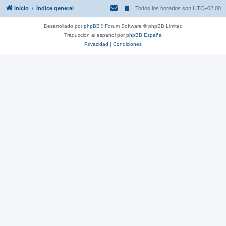
Inicio
Índice general
Todos los horarios son
UTC+02:00
Desarrollado por
phpBB
® Forum Software © phpBB Limited
Traducción al español por
phpBB España
Privacidad
|
Condiciones