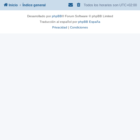
Inicio
Índice general
Todos los horarios son
UTC+02:00
Desarrollado por
phpBB
® Forum Software © phpBB Limited
Traducción al español por
phpBB España
Privacidad
|
Condiciones