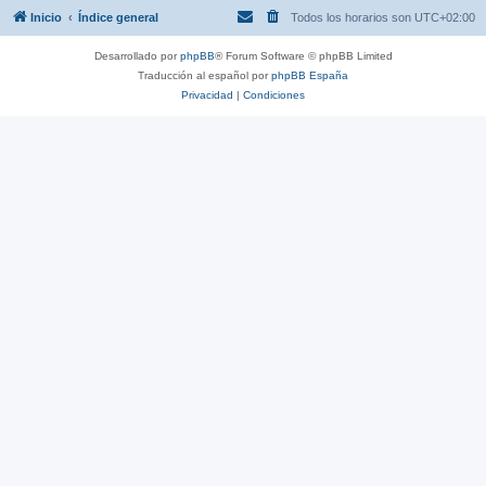
Inicio
Índice general
Todos los horarios son
UTC+02:00
Desarrollado por
phpBB
® Forum Software © phpBB Limited
Traducción al español por
phpBB España
Privacidad
|
Condiciones