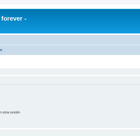
orever -
lo
n esta sesión