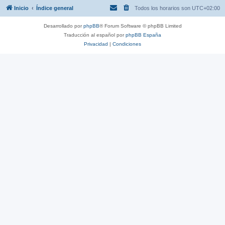
Inicio
Índice general
Todos los horarios son
UTC+02:00
Desarrollado por
phpBB
® Forum Software © phpBB Limited
Traducción al español por
phpBB España
Privacidad
|
Condiciones