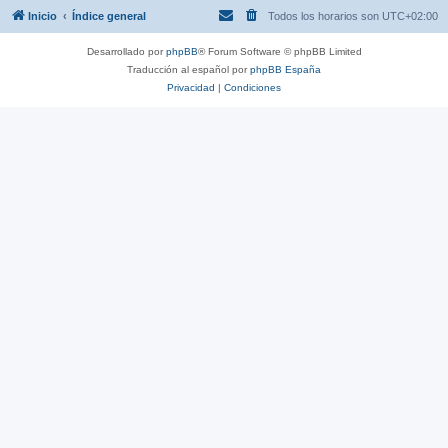
Inicio
Índice general
Todos los horarios son
UTC+02:00
Desarrollado por
phpBB
® Forum Software © phpBB Limited
Traducción al español por
phpBB España
Privacidad
|
Condiciones