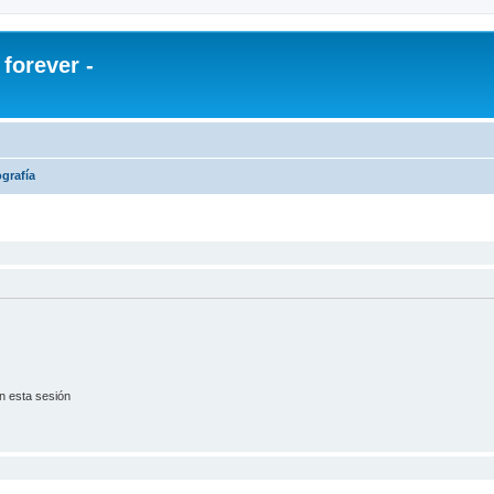
orever -
ografía
n esta sesión