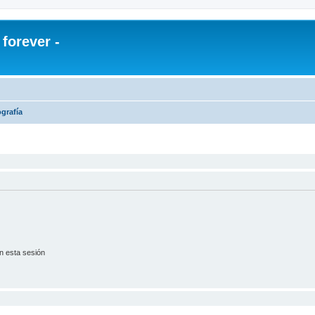
orever -
ografía
n esta sesión