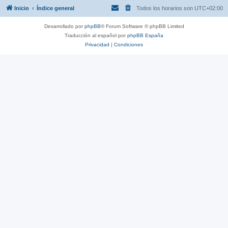
Inicio
Índice general
Todos los horarios son
UTC+02:00
Desarrollado por
phpBB
® Forum Software © phpBB Limited
Traducción al español por
phpBB España
Privacidad
|
Condiciones