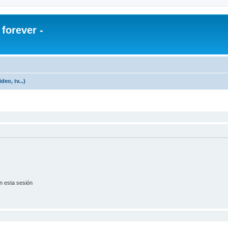
orever -
eo, tv...)
n esta sesión