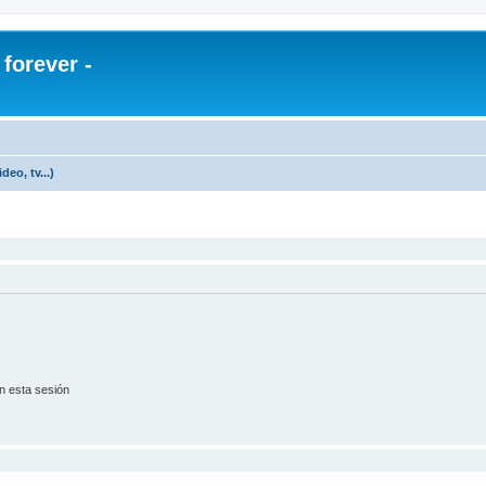
orever -
eo, tv...)
n esta sesión