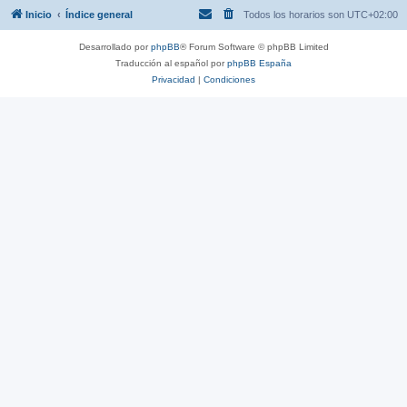
Inicio
Índice general
Todos los horarios son
UTC+02:00
Desarrollado por
phpBB
® Forum Software © phpBB Limited
Traducción al español por
phpBB España
Privacidad
|
Condiciones