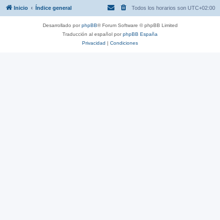
Inicio
Índice general
Todos los horarios son
UTC+02:00
Desarrollado por
phpBB
® Forum Software © phpBB Limited
Traducción al español por
phpBB España
Privacidad
|
Condiciones