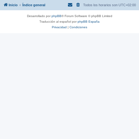
Inicio
Índice general
Todos los horarios son
UTC+02:00
Desarrollado por
phpBB
® Forum Software © phpBB Limited
Traducción al español por
phpBB España
Privacidad
|
Condiciones