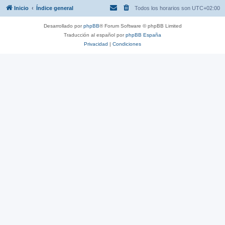
Inicio
Índice general
Todos los horarios son
UTC+02:00
Desarrollado por
phpBB
® Forum Software © phpBB Limited
Traducción al español por
phpBB España
Privacidad
|
Condiciones