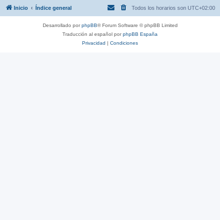
Inicio
Índice general
Todos los horarios son
UTC+02:00
Desarrollado por
phpBB
® Forum Software © phpBB Limited
Traducción al español por
phpBB España
Privacidad
|
Condiciones