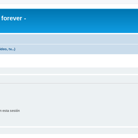
orever -
eo, tv...)
n esta sesión