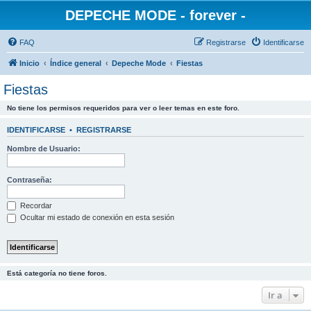
DEPECHE MODE - forever -
FAQ
Registrarse
Identificarse
Inicio
Índice general
Depeche Mode
Fiestas
Fiestas
No tiene los permisos requeridos para ver o leer temas en este foro.
IDENTIFICARSE
•
REGISTRARSE
Nombre de Usuario:
Contraseña:
Recordar
Ocultar mi estado de conexión en esta sesión
Está categoría no tiene foros.
Ir a