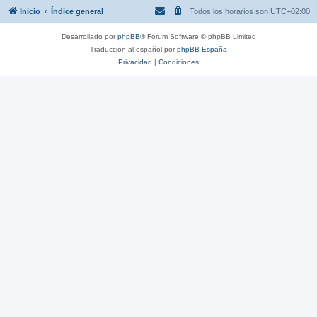
Inicio
Índice general
Todos los horarios son
UTC+02:00
Desarrollado por
phpBB
® Forum Software © phpBB Limited
Traducción al español por
phpBB España
Privacidad
|
Condiciones