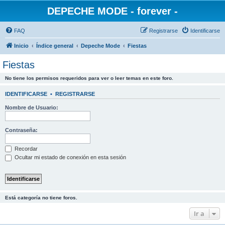
DEPECHE MODE - forever -
FAQ
Registrarse
Identificarse
Inicio
Índice general
Depeche Mode
Fiestas
Fiestas
No tiene los permisos requeridos para ver o leer temas en este foro.
IDENTIFICARSE
•
REGISTRARSE
Nombre de Usuario:
Contraseña:
Recordar
Ocultar mi estado de conexión en esta sesión
Está categoría no tiene foros.
Ir a