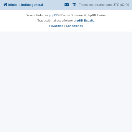
Inicio
Índice general
Todos los horarios son
UTC+02:00
Desarrollado por
phpBB
® Forum Software © phpBB Limited
Traducción al español por
phpBB España
Privacidad
|
Condiciones