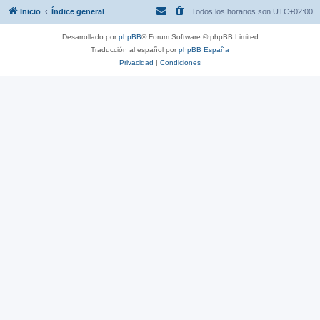
Inicio
Índice general
Todos los horarios son
UTC+02:00
Desarrollado por
phpBB
® Forum Software © phpBB Limited
Traducción al español por
phpBB España
Privacidad
|
Condiciones