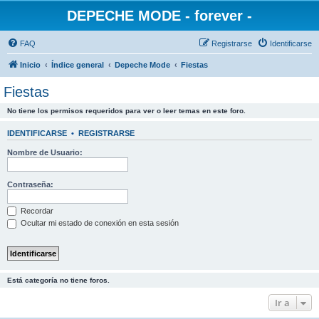
DEPECHE MODE - forever -
FAQ
Registrarse
Identificarse
Inicio
Índice general
Depeche Mode
Fiestas
Fiestas
No tiene los permisos requeridos para ver o leer temas en este foro.
IDENTIFICARSE
•
REGISTRARSE
Nombre de Usuario:
Contraseña:
Recordar
Ocultar mi estado de conexión en esta sesión
Está categoría no tiene foros.
Ir a