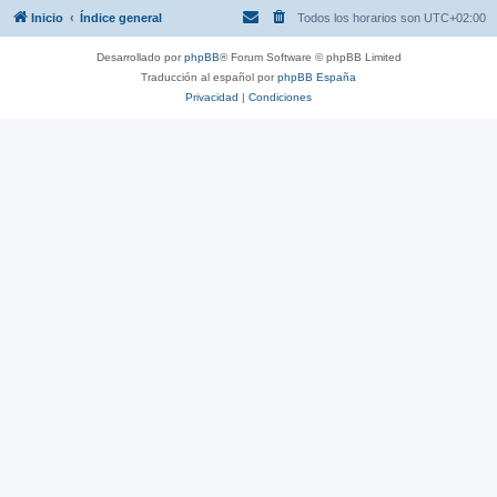
Inicio
Índice general
Todos los horarios son
UTC+02:00
Desarrollado por
phpBB
® Forum Software © phpBB Limited
Traducción al español por
phpBB España
Privacidad
|
Condiciones