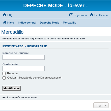
DEPECHE MODE - forever -
FAQ
Registrarse
Identificarse
Inicio
Índice general
Depeche Mode
Mercadillo
Mercadillo
No tiene los permisos requeridos para ver o leer temas en este foro.
IDENTIFICARSE
•
REGISTRARSE
Nombre de Usuario:
Contraseña:
Recordar
Ocultar mi estado de conexión en esta sesión
Está categoría no tiene foros.
Ir a