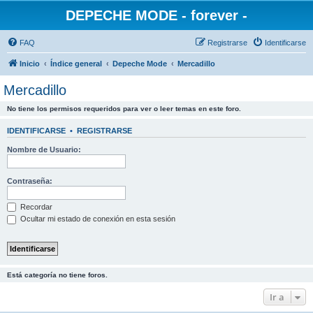
DEPECHE MODE - forever -
FAQ
Registrarse
Identificarse
Inicio
Índice general
Depeche Mode
Mercadillo
Mercadillo
No tiene los permisos requeridos para ver o leer temas en este foro.
IDENTIFICARSE
•
REGISTRARSE
Nombre de Usuario:
Contraseña:
Recordar
Ocultar mi estado de conexión en esta sesión
Está categoría no tiene foros.
Ir a