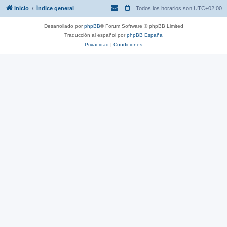
Inicio
Índice general
Todos los horarios son
UTC+02:00
Desarrollado por
phpBB
® Forum Software © phpBB Limited
Traducción al español por
phpBB España
Privacidad
|
Condiciones