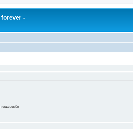
orever -
n esta sesión