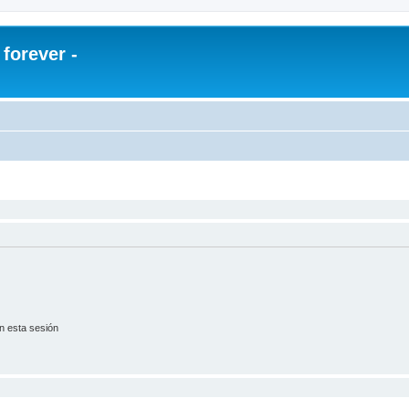
orever -
n esta sesión