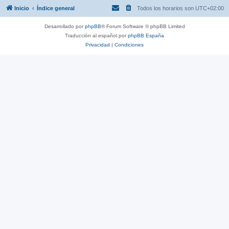
Inicio
Índice general
Todos los horarios son
UTC+02:00
Desarrollado por
phpBB
® Forum Software © phpBB Limited
Traducción al español por
phpBB España
Privacidad
|
Condiciones