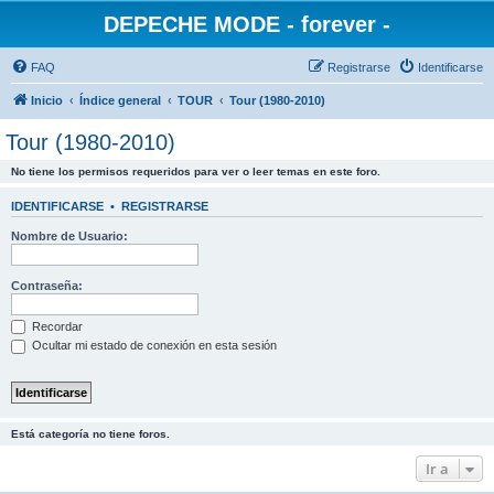
DEPECHE MODE - forever -
FAQ
Registrarse
Identificarse
Inicio
Índice general
TOUR
Tour (1980-2010)
Tour (1980-2010)
No tiene los permisos requeridos para ver o leer temas en este foro.
IDENTIFICARSE
•
REGISTRARSE
Nombre de Usuario:
Contraseña:
Recordar
Ocultar mi estado de conexión en esta sesión
Está categoría no tiene foros.
Ir a