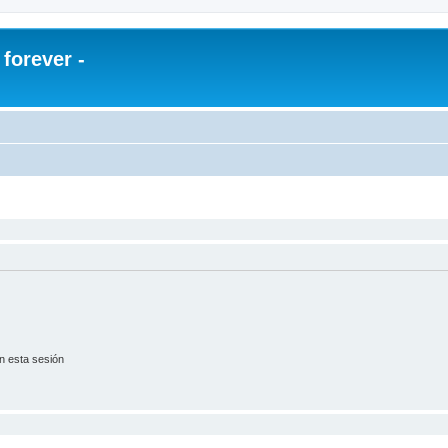
orever -
n esta sesión