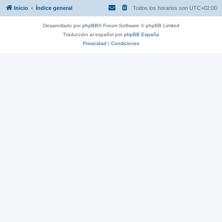
Inicio
Índice general
Todos los horarios son
UTC+02:00
Desarrollado por
phpBB
® Forum Software © phpBB Limited
Traducción al español por
phpBB España
Privacidad
|
Condiciones