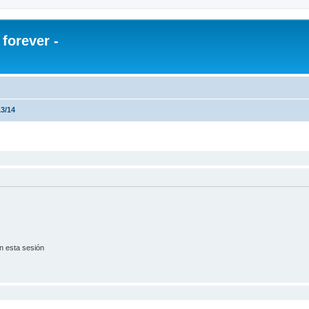
orever -
3/14
n esta sesión